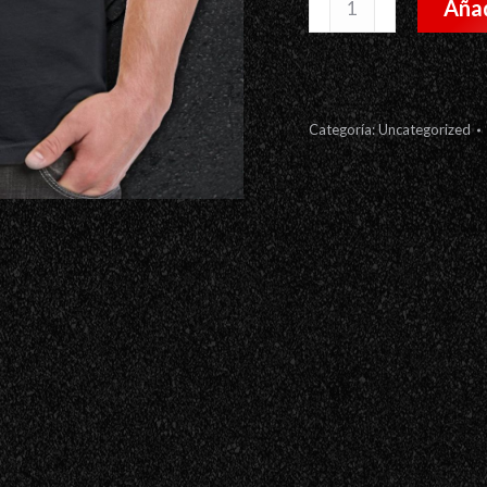
Camiseta
Añad
Skull
Helmet
cantidad
Categoría:
Uncategorized