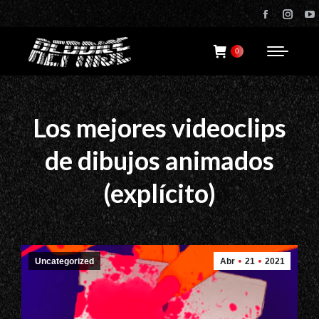
Facebo
Ins
page
pag
opens
ope
0
in
in
new
new
windo
win
Los mejores videoclips
de dibujos animados
(explícito)
Uncategorized
Abr
21
2021