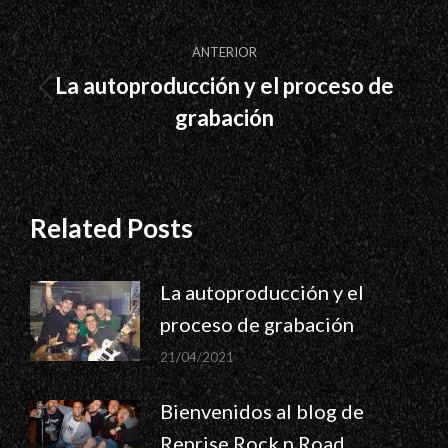
Navegación
ANTERIOR
entre
La autoproducción y el proceso de
Publicación
publicaciones
grabación
anterior:
Related Posts
La autoproducción y el
proceso de grabación
21/04/2021
Bienvenidos al blog de
Reprise Rock n Road