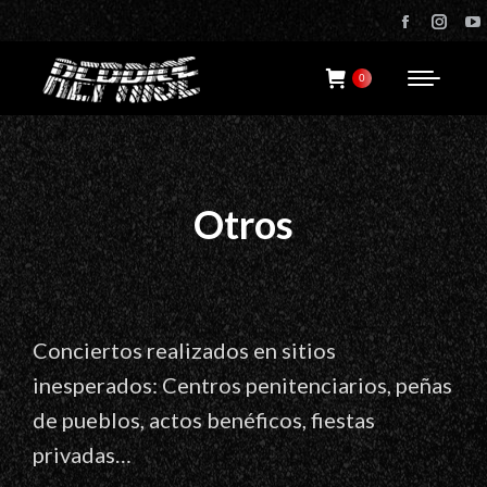
Facebo
Ins
page
pag
opens
ope
0
in
in
new
new
windo
win
Otros
Conciertos realizados en sitios
inesperados: Centros penitenciarios, peñas
de pueblos, actos benéficos, fiestas
privadas…