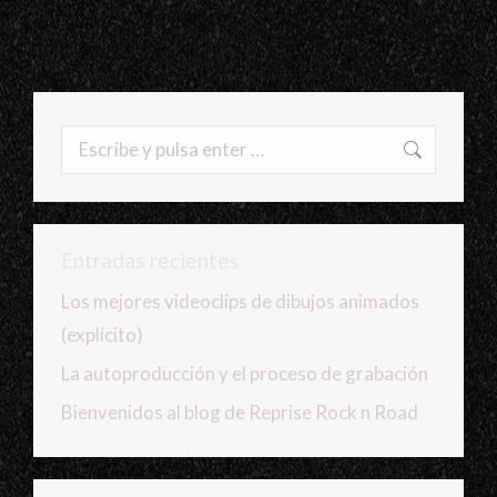
Buscar:
Entradas recientes
Los mejores videoclips de dibujos animados
(explícito)
La autoproducción y el proceso de grabación
Bienvenidos al blog de Reprise Rock n Road