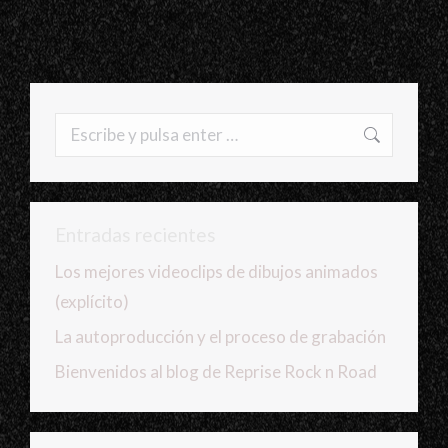
Buscar:
Entradas recientes
Los mejores videoclips de dibujos animados
(explícito)
La autoproducción y el proceso de grabación
Bienvenidos al blog de Reprise Rock n Road