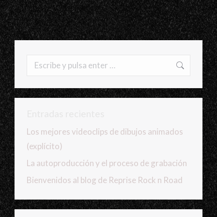
Buscar:
Entradas recientes
Los mejores videoclips de dibujos animados
(explícito)
La autoproducción y el proceso de grabación
Bienvenidos al blog de Reprise Rock n Road