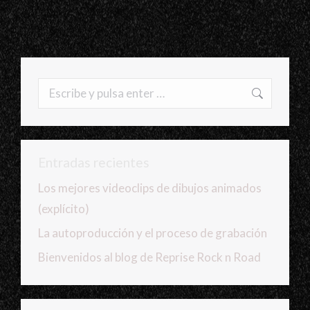
Buscar:
Entradas recientes
Los mejores videoclips de dibujos animados
(explícito)
La autoproducción y el proceso de grabación
Bienvenidos al blog de Reprise Rock n Road