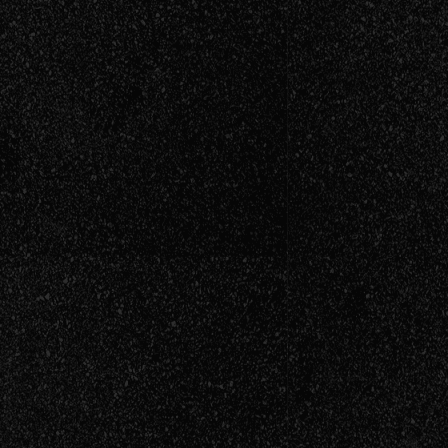
Sala infernos
Sala Copérni