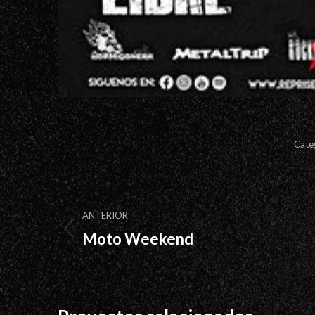
Cate
Navegación
ANTERIOR
entre
Moto Weekend
Proyecto
proyectos
anterior