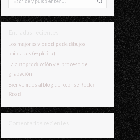
Entradas recientes
Los mejores videoclips de dibujos
animados (explícito)
La autoproducción y el proceso de
grabación
Bienvenidos al blog de Reprise Rock n
Road
Comentarios recientes