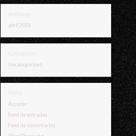
Archivos
abril 2021
Categorías
Uncategorized
Meta
Acceder
Feed de entradas
Feed de comentarios
WordPress.org