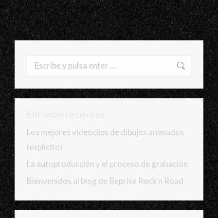
Buscar:
Entradas recientes
Los mejores videoclips de dibujos animados
(explícito)
La autoproducción y el proceso de grabación
Bienvenidos al blog de Reprise Rock n Road