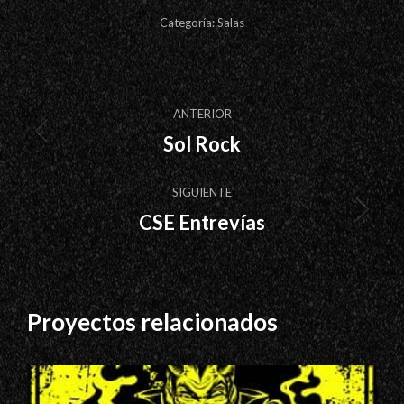
Categoría:
Salas
Navegación
ANTERIOR
entre
Sol Rock
Proyecto
proyectos
anterior
SIGUIENTE
CSE Entrevías
Proyecto
siguiente
Proyectos relacionados