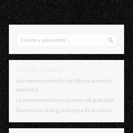
Buscar:
Entradas recientes
Los mejores videoclips de dibujos animados
(explícito)
La autoproducción y el proceso de grabación
Bienvenidos al blog de Reprise Rock n Road