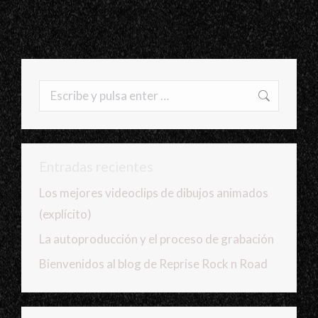
Buscar:
Entradas recientes
Los mejores videoclips de dibujos animados
(explícito)
La autoproducción y el proceso de grabación
Bienvenidos al blog de Reprise Rock n Road