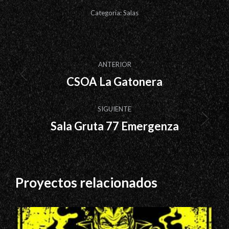
Categoría:
Salas
Navegación
ANTERIOR
entre
CSOA La Gatonera
Proyecto
proyectos
anterior
SIGUIENTE
Sala Gruta 77 Emergenza
Proyecto
siguiente
Proyectos relacionados