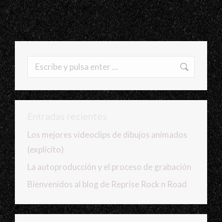
Buscar:
Entradas recientes
Los mejores videoclips de dibujos animados
(explícito)
La autoproducción y el proceso de grabación
Bienvenidos al blog de Reprise Rock n Road