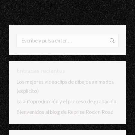
Buscar:
Entradas recientes
Los mejores videoclips de dibujos animados
(explícito)
La autoproducción y el proceso de grabación
Bienvenidos al blog de Reprise Rock n Road