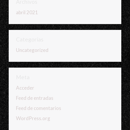
Archivos
abril 2021
Categorías
Uncategorized
Meta
Acceder
Feed de entradas
Feed de comentarios
WordPress.org