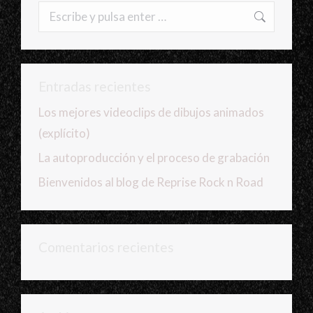
Buscar:
Entradas recientes
Los mejores videoclips de dibujos animados
(explícito)
La autoproducción y el proceso de grabación
Bienvenidos al blog de Reprise Rock n Road
Comentarios recientes